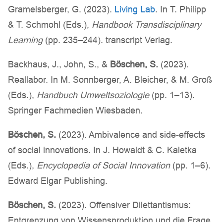
Gramelsberger, G. (2023).
Living Lab
. In T. Philipp
& T. Schmohl (Eds.),
Handbook Transdisciplinary
Learning
(pp. 235–244). transcript Verlag.
Backhaus, J., John, S., &
Böschen, S.
(2023).
Reallabor. In M. Sonnberger, A. Bleicher, & M. Groß
(Eds.),
Handbuch Umweltsoziologie
(pp. 1–13).
Springer Fachmedien Wiesbaden.
Böschen, S.
(2023). Ambivalence and side-effects
of social innovations. In J. Howaldt & C. Kaletka
(Eds.),
Encyclopedia of Social Innovation
(pp. 1–6).
Edward Elgar Publishing.
Böschen, S.
(2023). Offensiver Dilettantismus:
Entgrenzung von Wissensproduktion und die Frage