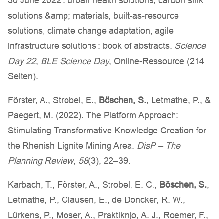
30 June 2022 : urban health solutions, carbon sink
solutions &amp; materials, built-as-resource
solutions, climate change adaptation, agile
infrastructure solutions : book of abstracts.
Science
Day 22
,
BLE Science Day
, Online-Ressource (214
Seiten).
Förster, A., Strobel, E.,
Böschen, S.
, Letmathe, P., &
Paegert, M. (2022). The Platform Approach:
Stimulating Transformative Knowledge Creation for
the Rhenish Lignite Mining Area.
DisP – The
Planning Review
,
58
(3), 22–39.
Karbach, T., Förster, A., Strobel, E. C.,
Böschen, S.
,
Letmathe, P., Clausen, E., de Doncker, R. W.,
Lürkens, P., Moser, A., Praktiknjo, A. J., Roemer, F.,