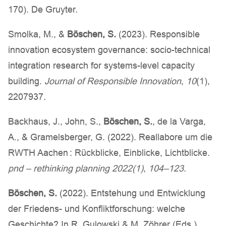
170). De Gruyter.
Smolka, M., &
Böschen, S.
(2023). Responsible
innovation ecosystem governance: socio-technical
integration research for systems-level capacity
building.
Journal of Responsible Innovation
,
10
(1),
2207937.
Backhaus, J., John, S.,
Böschen, S.
, de la Varga,
A., & Gramelsberger, G. (2022). Reallabore um die
RWTH Aachen : Rückblicke, Einblicke, Lichtblicke.
pnd – rethinking planning 2022(1)
,
104–123
.
Böschen, S.
(2022). Entstehung und Entwicklung
der Friedens- und Konfliktforschung: welche
Geschichte? In R. Gulowski & M. Zöhrer (Eds.),